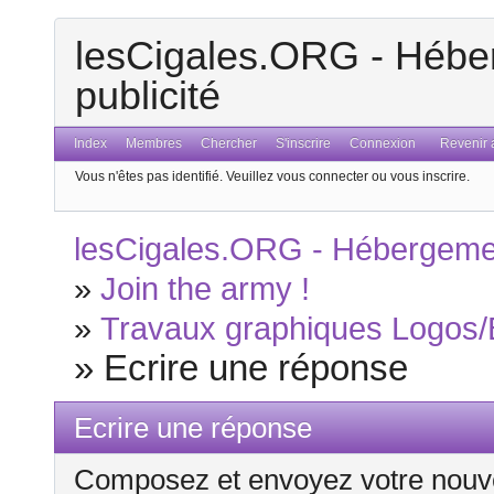
lesCigales.ORG - Héber
publicité
Index
Membres
Chercher
S'inscrire
Connexion
Revenir a
Vous n'êtes pas identifié.
Veuillez vous connecter ou vous inscrire.
lesCigales.ORG - Hébergement
»
Join the army !
»
Travaux graphiques Logos/
»
Ecrire une réponse
Ecrire une réponse
Composez et envoyez votre nouv