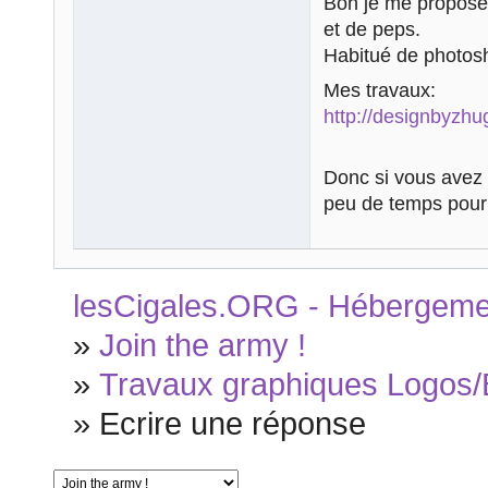
Bon je me propose 
et de peps.
Habitué de photosho
Mes travaux:
http://designbyzhu
Donc si vous avez
peu de temps pour
lesCigales.ORG - Hébergement
»
Join the army !
»
Travaux graphiques Logos/
»
Ecrire une réponse