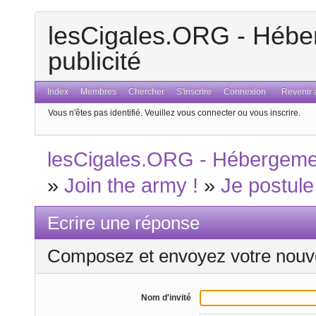
lesCigales.ORG - Héber
publicité
Index
Membres
Chercher
S'inscrire
Connexion
Revenir a
Vous n'êtes pas identifié.
Veuillez vous connecter ou vous inscrire.
lesCigales.ORG - Hébergement
»
Join the army !
»
Je postule
Ecrire une réponse
Composez et envoyez votre nouv
Nom d'invité