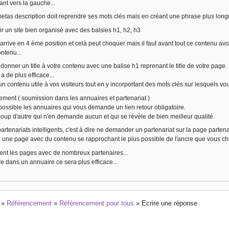
ant vers la gauche...
metas description doit reprendre ses mots clés mais en créant une phrase plus long
ir un site bien organisé avec des balsies h1, h2, h3
arrive en 4 ème position et celà peut choquer mais il faut avant tout ce contenu avo
ontenu...
s donner un title à votre contenu avec une balise h1 reprenant le title de votre page.
 a de plus efficace...
un contenu utile à vos visiteurs tout en y incorportant des mots clés sur lesquels vo
ement ( soumission dans les annuaires et partenariat )
 possible les annuaires qui vous demande un lien retour obligatoire.
coup d'autre qui n'en demande aucun et qui se révèle de bien meilleur qualité.
 partenariats intelligents, c'est à dire ne demander un partenariat sur la page partenai
r une page avec du contenu se rapprochant le plus possible de l'ancre que vous chois
ent les pages avec de nombreux partenaires...
ire dans un annuaire ce sera plus efficace...
»
Référencement
»
Référencement pour tous
»
Ecrire une réponse