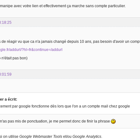
 la manipe avec votre lien et effectivement ça marche sans compte particulier.
3:18:25
de réagir vu que ca n'a jamais changé depuis 10 ans, pas besoin d'avoir un compt
gle.fr/addurl/?hl=fr&continue=/addurl
o n'était pas bon)
3:01:59
er a écrit:
cement par google fonctionne dès lors que l'on a un compte mail chez google
 n'as pas mis de ponctuation, je me permet donc de finir la phrase
si on utilise
Google Webmaster Tools
et/ou
Google Analytics
.