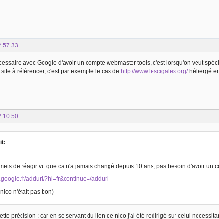
2:57:33
écessaire avec Google d'avoir un compte webmaster tools, c'est lorsqu'on veut spéci
 site à référencer; c'est par exemple le cas de
http://www.lescigales.org/
hébergé en 
2:10:50
it:
ets de réagir vu que ca n'a jamais changé depuis 10 ans, pas besoin d'avoir un c
.google.fr/addurl/?hl=fr&continue=/addurl
 nico n'était pas bon)
ette précision : car en se servant du lien de nico j'ai été redirigé sur celui nécessit