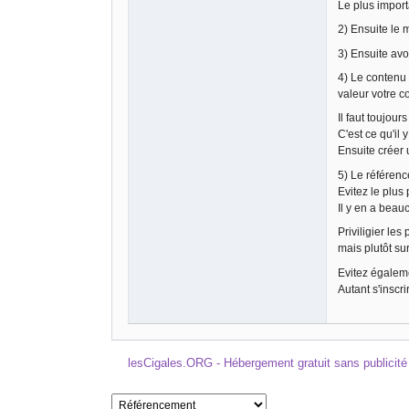
Le plus import
2) Ensuite le 
3) Ensuite avo
4) Le contenu 
valeur votre c
Il faut toujour
C'est ce qu'il y
Ensuite créer 
5) Le référenc
Evitez le plus
Il y en a beau
Priviligier les
mais plutôt su
Evitez égalem
Autant s'inscr
lesCigales.ORG - Hébergement gratuit sans publicité