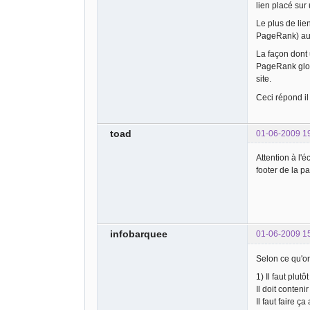
lien placé su
Le plus de lie
PageRank) aur
La façon dont 
PageRank globa
site.
Ceci répond il
toad
01-06-2009 1
Attention à l
footer de la p
infobarquee
01-06-2009 1
Selon ce qu'on
1) Il faut plut
Il doit conten
Il faut faire 