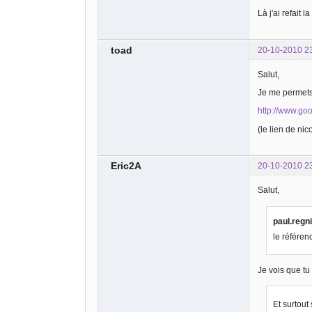
Là j'ai refait
toad
20-10-2010 2
Salut,
Je me permets 
http://www.goo
(le lien de nic
Eric2A
20-10-2010 2
Salut,
paul.regni
le référen
Je vois que tu
Et surtout 