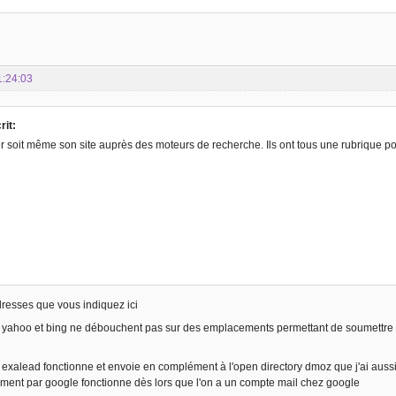
1:24:03
rit:
 soit même son site auprès des moteurs de recherche. Ils ont tous une rubrique po
adresses que vous indiquez ici
r yahoo et bing ne débouchent pas sur des emplacements permettant de soumettre d
 exalead fonctionne et envoie en complément à l'open directory dmoz que j'ai aussi 
ement par google fonctionne dès lors que l'on a un compte mail chez google