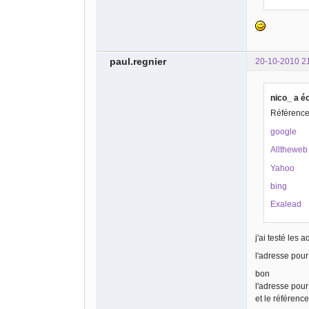
paul.regnier
20-10-2010 2
nico_ a éc
Référencer
google
Alltheweb
Yahoo
bing
Exalead
j'ai testé les 
l'adresse pou
bon
l'adresse pour
et le référenc