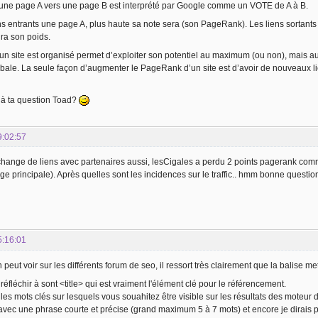
r une page A vers une page B est interprété par Google comme un VOTE de A à B.
ns entrants une page A, plus haute sa note sera (son PageRank). Les liens sortants la
a son poids.
un site est organisé permet d’exploiter son potentiel au maximum (ou non), mais 
le. La seule façon d’augmenter le PageRank d’un site est d’avoir de nouveaux lie
 à ta question Toad?
9:02:57
'échange de liens avec partenaires aussi, lesCigales a perdu 2 points pagerank co
age principale). Après quelles sont les incidences sur le traffic.. hmm bonne questi
5:16:01
 peut voir sur les différents forum de seo, il ressort très clairement que la balise 
ôt réfléchir à sont <title> qui est vraiment l'élément clé pour le référencement.
ir les mots clés sur lesquels vous souahitez être visible sur les résultats des moteur
ça avec une phrase courte et précise (grand maximum 5 à 7 mots) et encore je dirais p