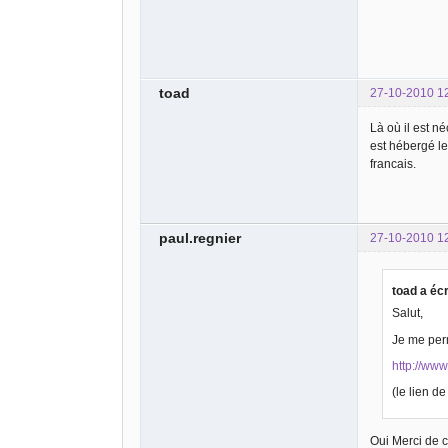
toad
27-10-2010 1
Là où il est n
est hébergé le
francais.
paul.regnier
27-10-2010 1
toad a écr
Salut,
Je me perm
http://www
(le lien de
Oui Merci de c