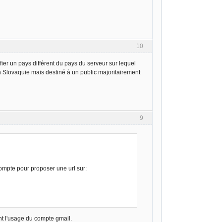
10
fier un pays différent du pays du serveur sur lequel
Slovaquie mais destiné à un public majoritairement
9
ompte pour proposer une url sur:
ant l'usage du compte gmail.