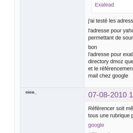
Exalead
j'ai testé les adre
l'adresse pour ya
permettant de soum
bon
l'adresse pour exa
directory dmoz que j
et le référencemen
mail chez google
nico_
07-08-2010 1
Référencer soit mê
tous une rubrique 
google