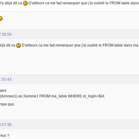
l'a déjà dit ca
D'ailleurs ca me fait remarquer que j'ai oublié le FROM table da
7:26:59
éjà dit ca
D'ailleurs ca me fait remarquer que j'ai oublié le FROM table dans m
1:55:43
faire
donnee1) as Somme1 FROM ma_table WHERE id_login=$id;
rompe pas
6:57:38
rreur ?