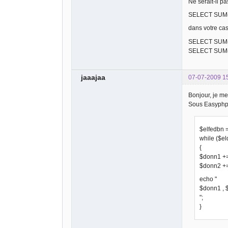
Ne serait-il pa
SELECT SUM(e
dans votre cas
SELECT SUM(
SELECT SUM(
jaaajaa
07-07-2009 1
Bonjour, je me
Sous Easyphp, 
$elfedbn 
while ($e
{
$donn1 +=
$donn2 +=
echo "
$donn1 , 
";
}