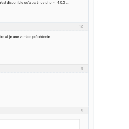
st disponible qu'à partir de php >= 4.0.3 ...
10
re ai-je une version précédente.
9
8