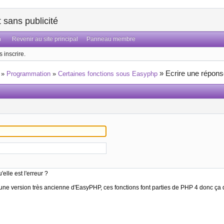
sans publicité
n
Revenir au site principal
Panneau membre
 inscrire.
»
Ecrire une répon
»
Programmation
»
Certaines fonctions sous Easyphp