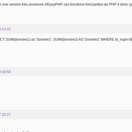
r une version très ancienne d'EasyPHP, ces fonctions font parties de PHP 4 donc ça
9:14:42
ECT SUM(donnee1) as 'Somme1', SUM(donnee2) AS 'Somme2' WHERE id_login=$
8:40:58
7:33:27