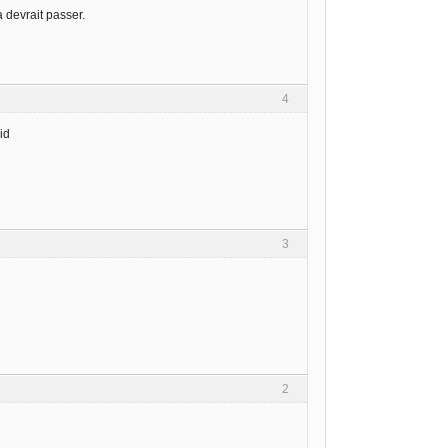
 devrait passer.
4
id
3
2