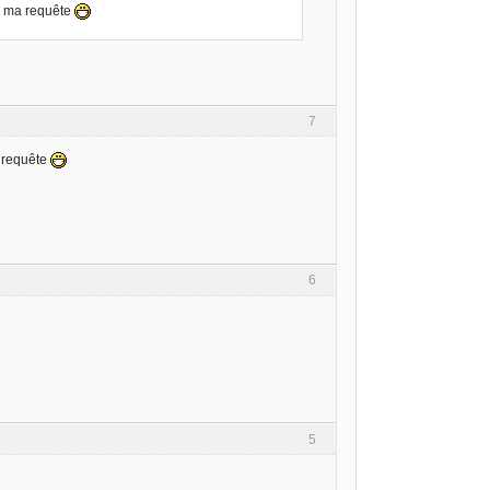
ns ma requête
7
a requête
6
5