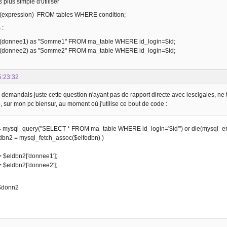
s plus simple d'utiliser
xpression) FROM tables WHERE condition;
 :
donnee1) as "Somme1" FROM ma_table WHERE id_login=$id;
donnee2) as "Somme2" FROM ma_table WHERE id_login=$id;
5:23:32
 demandais juste cette question n'ayant pas de rapport directe avec lescigales, ne t
sur mon pc biensur, au moment où j'utilise ce bout de code :
= mysql_query("SELECT * FROM ma_table WHERE id_login='$id'") or die(mysql_error
ldbn2 = mysql_fetch_assoc($elfedbn) )
 $eldbn2['donnee1'];
 $eldbn2['donnee2'];
$donn2