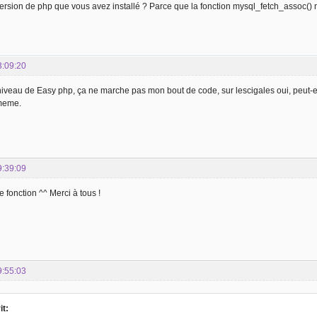
version de php que vous avez installé ? Parce que la fonction mysql_fetch_assoc() n'e
3:09:20
iveau de Easy php, ça ne marche pas mon bout de code, sur lescigales oui, peut-et
meme.
9:39:09
te fonction ^^ Merci à tous !
9:55:03
it: