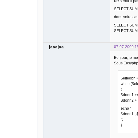
Ne serait-il pa
SELECT SUM(e
dans votre cas
SELECT SUM(
SELECT SUM(
jaaajaa
07-07-2009 1
Bonjour, je me
Sous Easyphp, 
$elfedbn 
while ($e
{
$donn1 +=
$donn2 +=
echo "
$donn1 , 
";
}