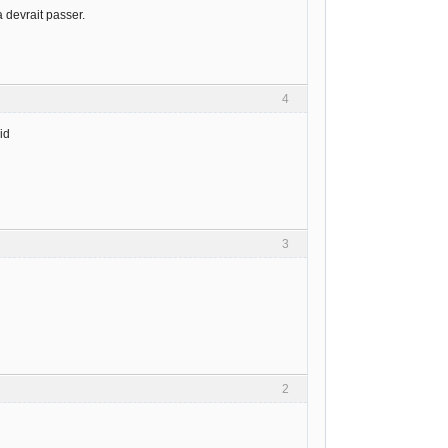
 devrait passer.
4
id
3
2