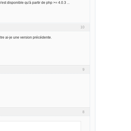
st disponible qu'à partir de php >= 4.0.3 ...
10
re ai-je une version précédente.
9
8