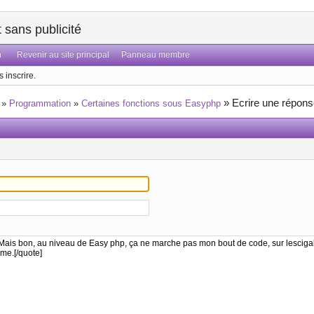
sans publicité
n
Revenir au site principal
Panneau membre
 inscrire.
»
Ecrire une répon
»
Programmation
»
Certaines fonctions sous Easyphp