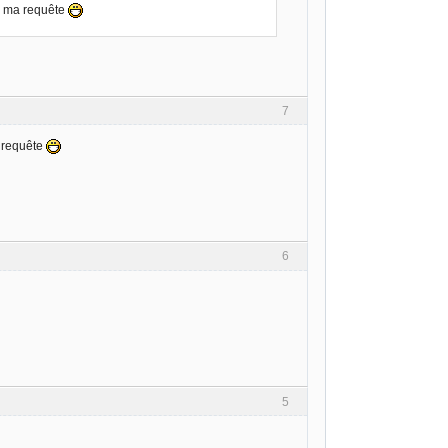
ns ma requête
7
a requête
6
5