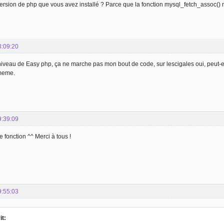
version de php que vous avez installé ? Parce que la fonction mysql_fetch_assoc() n'e
3:09:20
iveau de Easy php, ça ne marche pas mon bout de code, sur lescigales oui, peut-et
meme.
9:39:09
te fonction ^^ Merci à tous !
9:55:03
it: