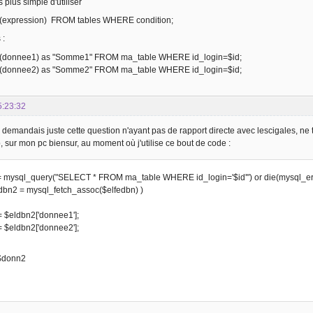
s plus simple d'utiliser
xpression) FROM tables WHERE condition;
 :
donnee1) as "Somme1" FROM ma_table WHERE id_login=$id;
donnee2) as "Somme2" FROM ma_table WHERE id_login=$id;
5:23:32
 demandais juste cette question n'ayant pas de rapport directe avec lescigales, ne t
sur mon pc biensur, au moment où j'utilise ce bout de code :
= mysql_query("SELECT * FROM ma_table WHERE id_login='$id'") or die(mysql_error
ldbn2 = mysql_fetch_assoc($elfedbn) )
 $eldbn2['donnee1'];
 $eldbn2['donnee2'];
$donn2