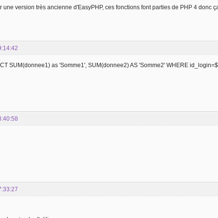
r une version très ancienne d'EasyPHP, ces fonctions font parties de PHP 4 donc ça
9:14:42
ECT SUM(donnee1) as 'Somme1', SUM(donnee2) AS 'Somme2' WHERE id_login=$
8:40:58
7:33:27