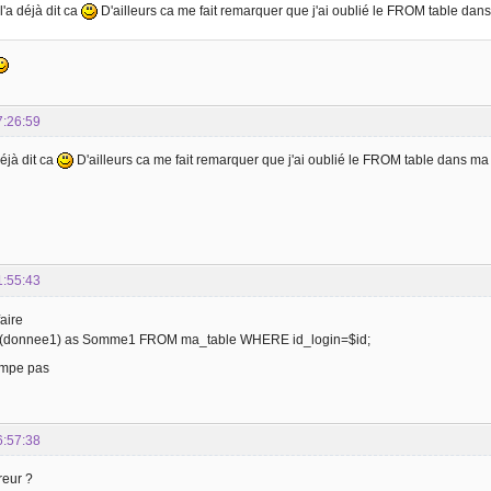
l'a déjà dit ca
D'ailleurs ca me fait remarquer que j'ai oublié le FROM table da
7:26:59
éjà dit ca
D'ailleurs ca me fait remarquer que j'ai oublié le FROM table dans m
1:55:43
faire
donnee1) as Somme1 FROM ma_table WHERE id_login=$id;
rompe pas
6:57:38
rreur ?