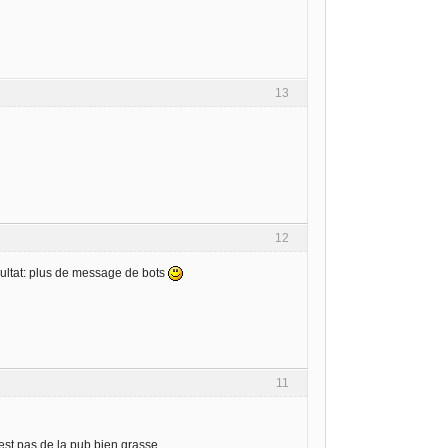
13
12
ésultat: plus de message de bots
11
est pas de la pub bien grasse.