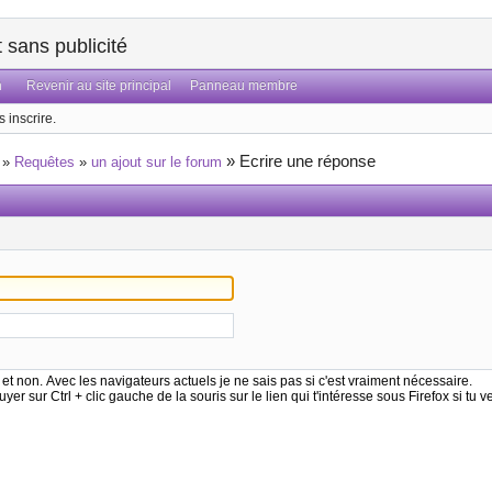
sans publicité
n
Revenir au site principal
Panneau membre
 inscrire.
»
Ecrire une réponse
»
Requêtes
»
un ajout sur le forum