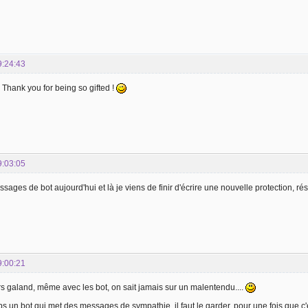
9:24:43
 Thank you for being so gifted !
9:03:05
essages de bot aujourd'hui et là je viens de finir d'écrire une nouvelle protection, r
9:00:21
rs galand, même avec les bot, on sait jamais sur un malentendu....
un bot qui met des messages de sympathie, il faut le garder, pour une fois que c'