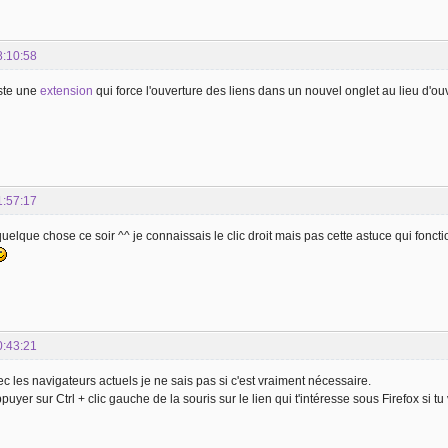
8:10:58
iste une
extension
qui force l'ouverture des liens dans un nouvel onglet au lieu d'ouv
1:57:17
 quelque chose ce soir ^^ je connaissais le clic droit mais pas cette astuce qui fonct
0:43:21
ec les navigateurs actuels je ne sais pas si c'est vraiment nécessaire.
puyer sur Ctrl + clic gauche de la souris sur le lien qui t'intéresse sous Firefox si tu