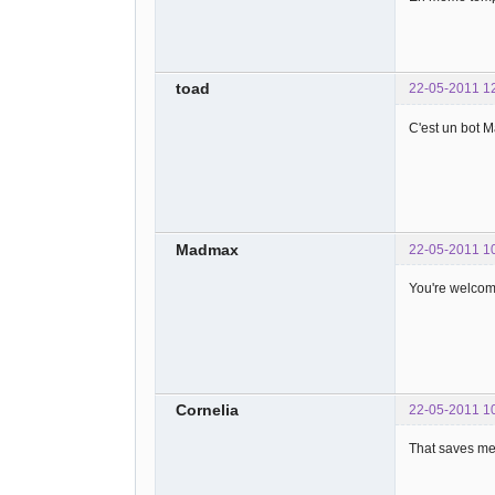
toad
22-05-2011 1
C'est un bot M
Madmax
22-05-2011 1
You're welco
Cornelia
22-05-2011 1
That saves me.