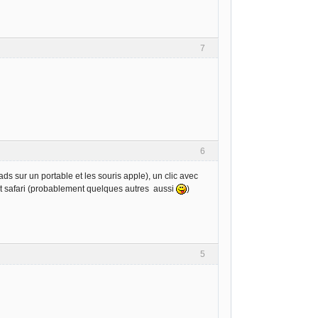
7
6
ds sur un portable et les souris apple), un clic avec
 et safari (probablement quelques autres aussi
)
5