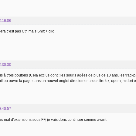
2:16:06
ra c'est pas Ctrl mais Shift + clic
2:30:30
s à trois boutons (Cela exclus donc: les souris agées de plus de 10 ans, les trackpa
ilieu ouvre la page dans un nouvel onglet directement sous firefox, opera, midori
0:40:57
pas mal d'extensions sous FF, je vais donc continuer comme avant.