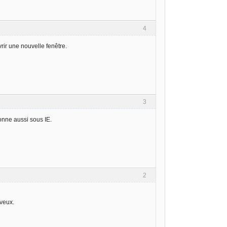
4
rir une nouvelle fenêtre.
3
ionne aussi sous IE.
2
 veux.