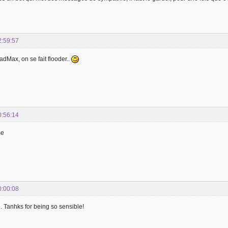
2:59:57
adMax, on se fait flooder..
0:56:14
me
0:00:08
 Tanhks for being so sensible!