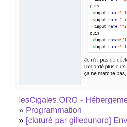
puis
}
<
input
name
=
"fi
else
if
(
$extensi
<
input
name
=
"fi
{
<
input
name
=
"fi
$type2
=
"image
puis
}
<
input
name
=
"fi
<
input
name
=
"fi
function
 get_ext
<
input
name
=
"fi
{
Je n'ai pas de décla
$parts
=
expl
Regardé plusieurs 
$last
=
count
ça ne marche pas, 
$ext
=
$parts
return
$ext
;
}
lesCigales.ORG - Hébergement
{
»
Programmation
$boundary
=
"---
$header
=
"MIME-
»
[cloturé par gilledunord] Env
$header
.=
"Cont