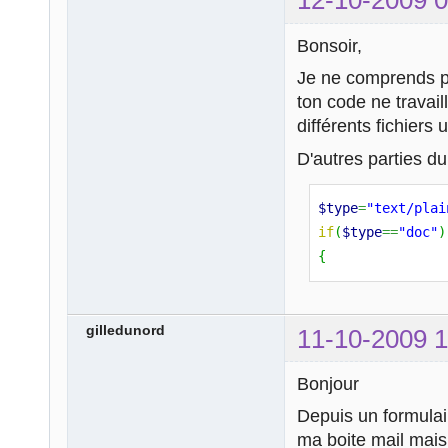
12-10-2009 0
Bonsoir,
Je ne comprends pa
ton code ne travail
différents fichiers
D'autres parties d
$type
=
"text/plai
if
(
$type
==
"doc"
)
{
gilledunord
11-10-2009 1
Bonjour
Depuis un formulair
ma boite mail mais 