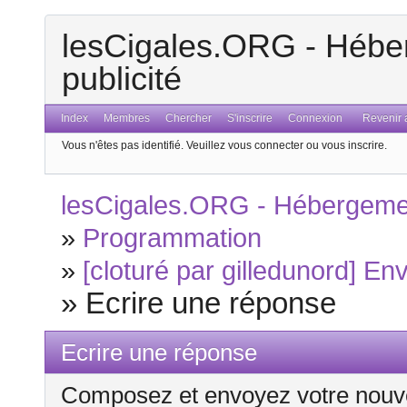
lesCigales.ORG - Héber
publicité
Index
Membres
Chercher
S'inscrire
Connexion
Revenir a
Vous n'êtes pas identifié.
Veuillez vous connecter ou vous inscrire.
lesCigales.ORG - Hébergement
»
Programmation
»
[cloturé par gilledunord] Env
»
Ecrire une réponse
Ecrire une réponse
Composez et envoyez votre nouv