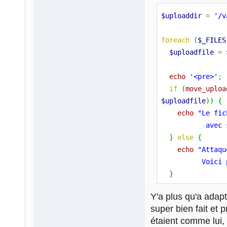
$uploaddir
=
'/v
foreach
(
$_FILES
$uploadfile
=
echo
'<pre>'
;
if
(
move_uploa
$uploadfile
)
)
{
echo
"Le fic
           avec 
}
else
{
echo
"Attaqu
          Voici 
}
Y'a plus qu'a adapt
echo
'Voici qu
super bien fait et 
print_r
(
$file
)
étaient comme lui, 