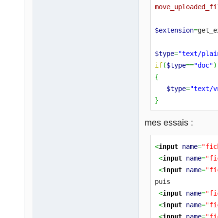
move_uploaded_fi
$extension
=
get_e
$type
=
"text/plai
if
(
$type
==
"doc"
)
{
$type
=
"text/v
}
else
if
(
$type
==
"
mes essais :
{
$type
=
"text/v
<
input
name
=
"fic
}
<
input
name
=
"fi
<
input
name
=
"fi
$type2
=
"image/pn
puis
<
input
name
=
"fi
if
(
$extension
==
"
<
input
name
=
"fi
{
<
input
name
=
"fi
$type2
=
"image