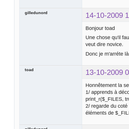
echo
'</pre>'
;
}
gilledunord
14-10-2009 1
Bonjour toad
Une chose qu'il fau
veut dire novice.
Donc je m'arréte là.
toad
13-10-2009 0
Honnêtement la seul
1/ apprends à décou
print_r($_FILES, tr
2/ regarde du coté 
éléments de $_FILE
gilledunord