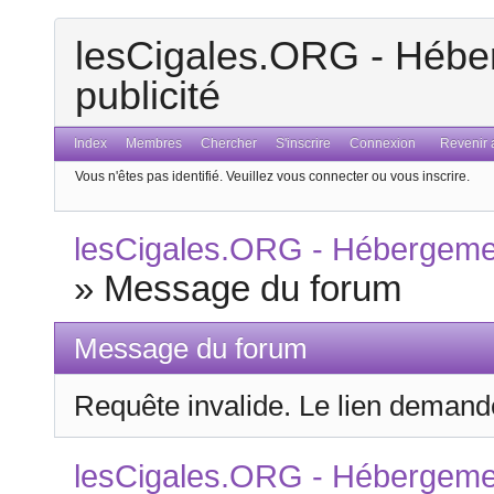
lesCigales.ORG - Héber
publicité
Index
Membres
Chercher
S'inscrire
Connexion
Revenir a
Vous n'êtes pas identifié.
Veuillez vous connecter ou vous inscrire.
lesCigales.ORG - Hébergement
»
Message du forum
Message du forum
Requête invalide. Le lien demandé
lesCigales.ORG - Hébergement