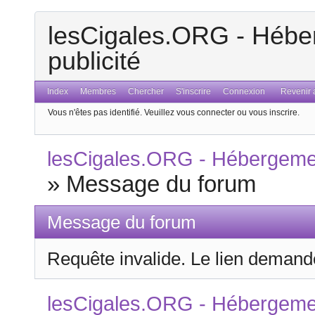
lesCigales.ORG - Héber
publicité
Index
Membres
Chercher
S'inscrire
Connexion
Revenir a
Vous n'êtes pas identifié.
Veuillez vous connecter ou vous inscrire.
lesCigales.ORG - Hébergement
»
Message du forum
Message du forum
Requête invalide. Le lien demandé
lesCigales.ORG - Hébergement