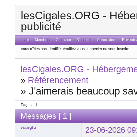
lesCigales.ORG - Héber
publicité
Index
Membres
Chercher
S'inscrire
Connexion
Revenir a
Vous n'êtes pas identifié.
Veuillez vous connecter ou vous inscrire.
lesCigales.ORG - Hébergement
»
Référencement
»
J'aimerais beaucoup sav
Pages
1
Messages [ 1 ]
wanglu
23-06-2026 09