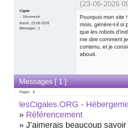
(23-06-2026 09
Cigale
Pourquoi mon site
h
Déconnecté
Inscrit :
23-06-2026
mois, génère-t-il s
Messages :
1
que les robots d'in
me dire comment je 
contenu, et je cons
abouti.
Messages [ 1 ]
Pages
1
lesCigales.ORG - Hébergement
»
Référencement
»
J'aimerais beaucoup savoir