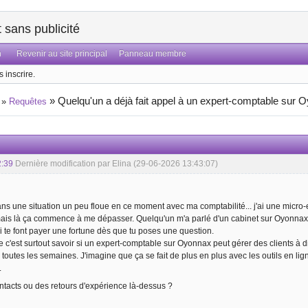
sans publicité
n
Revenir au site principal
Panneau membre
 inscrire.
»
Quelqu'un a déjà fait appel à un expert-comptable sur 
»
Requêtes
2:39
Dernière modification par Elina (29-06-2026 13:43:07)
ns une situation un peu floue en ce moment avec ma comptabilité... j'ai une micro-e
is là ça commence à me dépasser. Quelqu'un m'a parlé d'un cabinet sur Oyonnax qui
i te font payer une fortune dès que tu poses une question.
e c'est surtout savoir si un expert-comptable
sur Oyonnax
peut gérer des clients à d
toutes les semaines. J'imagine que ça se fait de plus en plus avec les outils en lig
.
tacts ou des retours d'expérience là-dessus ?