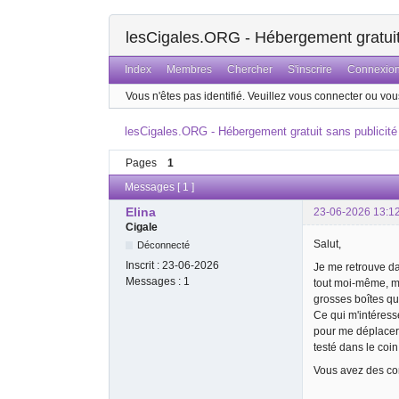
lesCigales.ORG - Hébergement gratuit 
Index
Membres
Chercher
S'inscrire
Connexio
Vous n'êtes pas identifié.
Veuillez vous connecter ou vous
lesCigales.ORG - Hébergement gratuit sans publicité
Pages
1
Messages [ 1 ]
Elina
23-06-2026 13:1
Cigale
Salut,
Déconnecté
Inscrit :
23-06-2026
Je me retrouve da
Messages :
1
tout moi-même, ma
grosses boîtes qu
Ce qui m'intéress
pour me déplacer 
testé dans le coin
Vous avez des con