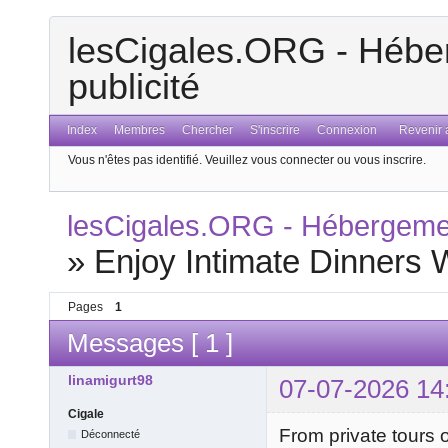
lesCigales.ORG - Héber
publicité
Index
Membres
Chercher
S'inscrire
Connexion
Revenir a
Vous n'êtes pas identifié.
Veuillez vous connecter ou vous inscrire.
lesCigales.ORG - Hébergement
»
Enjoy Intimate Dinners 
Pages
1
Messages [ 1 ]
linamigurt98
07-07-2026 14
Cigale
From private tours of
Déconnecté