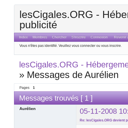
lesCigales.ORG - Héber
publicité
Index
Membres
Chercher
S'inscrire
Connexion
Revenir a
Vous n'êtes pas identifié.
Veuillez vous connecter ou vous inscrire.
lesCigales.ORG - Hébergement
»
Messages de Aurélien
Pages
1
Messages trouvés [ 1 ]
Aurélien
05-11-2008 10
Re: lesCigales.ORG devient p