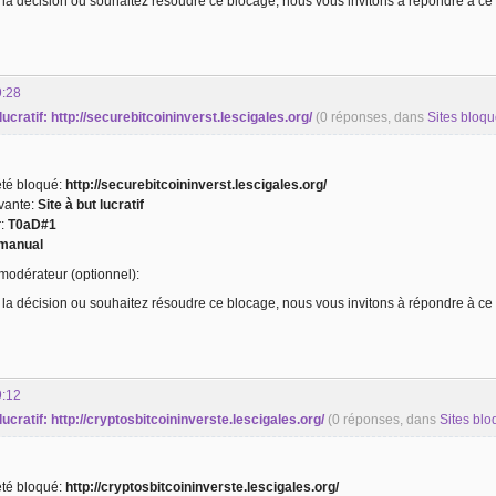
 la décision ou souhaitez résoudre ce blocage, nous vous invitons à répondre à ce 
9:28
 lucratif: http://securebitcoininverst.lescigales.org/
(0 réponses, dans
Sites bloq
 été bloqué:
http://securebitcoininverst.lescigales.org/
ivante:
Site à but lucratif
r:
T0aD#1
manual
odérateur (optionnel):
 la décision ou souhaitez résoudre ce blocage, nous vous invitons à répondre à ce 
9:12
 lucratif: http://cryptosbitcoininverste.lescigales.org/
(0 réponses, dans
Sites bl
 été bloqué:
http://cryptosbitcoininverste.lescigales.org/