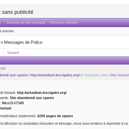
sans publicité
n
Revenir au site principal
Panneau membre
 inscrire.
»
Messages de Police
Suivant
0:09
ndonné aux spams: http://arkadium.lescigales.org/
(0 réponses, dans
Sites bloqu
 été bloqué:
http://arkadium.lescigales.org/
ivante:
Site abandonné aux spams
r:
Nico D.#7345
manual
odérateur (optionnel):
4206 pages de spams
 la décision ou souhaitez résoudre ce blocage, nous vous invitons à répondre à ce 