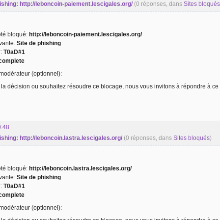
hishing: http://leboncoin-paiement.lescigales.org/
(0 réponses, dans
Sites bloqués
 été bloqué:
http://leboncoin-paiement.lescigales.org/
ivante:
Site de phishing
r:
T0aD#1
complete
odérateur (optionnel):
 la décision ou souhaitez résoudre ce blocage, nous vous invitons à répondre à ce 
0:48
ishing: http://leboncoin.lastra.lescigales.org/
(0 réponses, dans
Sites bloqués
)
 été bloqué:
http://leboncoin.lastra.lescigales.org/
ivante:
Site de phishing
r:
T0aD#1
complete
odérateur (optionnel):