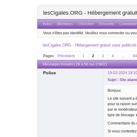
lesCigales.ORG - Hébergement gratuit 
Index
Membres
Chercher
S'inscrire
Connexio
Vous n'êtes pas identifié.
Veuillez vous connecter ou vous
lesCigales.ORG - Hébergement gratuit sans publicité
Pages
Précédent
1
2
3
4
…
84
Messages trouvés [ 26 à 50 sur 2.083 ]
Police
19-02-2024 19:1
Sujet : Site aba
Bonjour,
Le site suivant a
pour la raison su
par le modérateu
type de blocage:
Commentaire du m
Si vous contestez