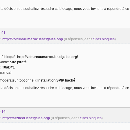
 la décision ou souhaitez résoudre ce blocage, nous vous invitons à répondre à ce 
2:41
té: http://voitureaumaroc.lescigales.org/
(0 réponses, dans
Sites bloqués
)
 été bloqué:
http://voitureaumaroc.lescigales.org/
ivante:
Site piraté
r:
T0aD#1
manual
odérateur (optionnel):
Installation SPIP hacké
 la décision ou souhaitez résoudre ce blocage, nous vous invitons à répondre à ce 
0:16
é: http://tarzheol.lescigales.org/
(0 réponses, dans
Sites bloqués
)