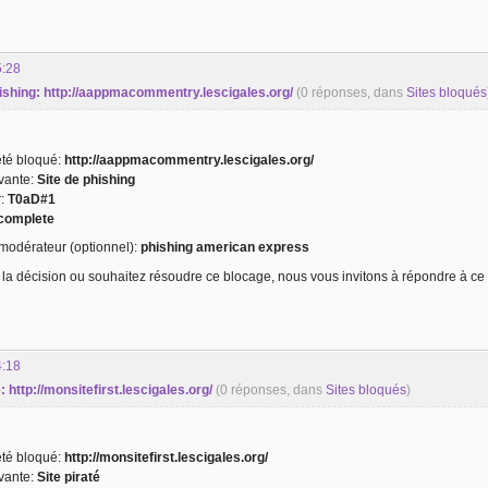
5:28
phishing: http://aappmacommentry.lescigales.org/
(0 réponses, dans
Sites bloqués
 été bloqué:
http://aappmacommentry.lescigales.org/
ivante:
Site de phishing
r:
T0aD#1
complete
odérateur (optionnel):
phishing american express
 la décision ou souhaitez résoudre ce blocage, nous vous invitons à répondre à ce 
4:18
é: http://monsitefirst.lescigales.org/
(0 réponses, dans
Sites bloqués
)
 été bloqué:
http://monsitefirst.lescigales.org/
ivante:
Site piraté