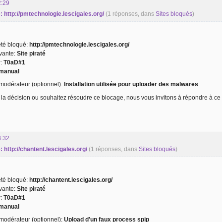
2:29
té: http://pmtechnologie.lescigales.org/
(1 réponses, dans
Sites bloqués
)
 été bloqué:
http://pmtechnologie.lescigales.org/
ivante:
Site piraté
r:
T0aD#1
manual
odérateur (optionnel):
Installation utilisée pour uploader des malwares
 la décision ou souhaitez résoudre ce blocage, nous vous invitons à répondre à ce 
8:32
é: http://chantent.lescigales.org/
(1 réponses, dans
Sites bloqués
)
 été bloqué:
http://chantent.lescigales.org/
ivante:
Site piraté
r:
T0aD#1
manual
odérateur (optionnel):
Upload d'un faux process spip