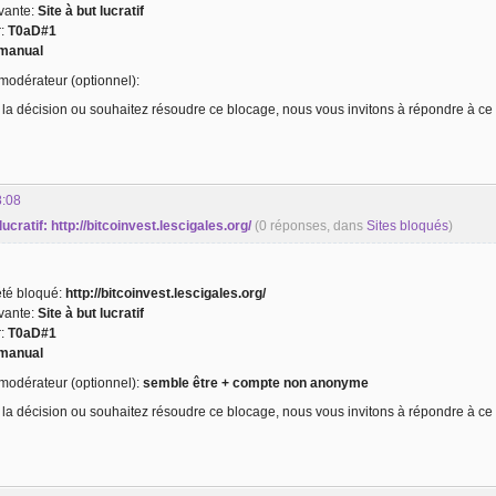
ivante:
Site à but lucratif
r:
T0aD#1
manual
odérateur (optionnel):
 la décision ou souhaitez résoudre ce blocage, nous vous invitons à répondre à ce 
8:08
 lucratif: http://bitcoinvest.lescigales.org/
(0 réponses, dans
Sites bloqués
)
 été bloqué:
http://bitcoinvest.lescigales.org/
ivante:
Site à but lucratif
r:
T0aD#1
manual
odérateur (optionnel):
semble être + compte non anonyme
 la décision ou souhaitez résoudre ce blocage, nous vous invitons à répondre à ce 