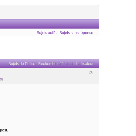
Sujets actifs
Sujets sans réponse
Sujets de Police
Recherche définie par l'utilisateur
26
és
)
post.