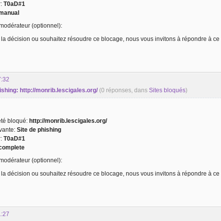
r:
T0aD#1
manual
odérateur (optionnel):
 la décision ou souhaitez résoudre ce blocage, nous vous invitons à répondre à ce 
7:32
hishing: http://monrib.lescigales.org/
(0 réponses, dans
Sites bloqués
)
 été bloqué:
http://monrib.lescigales.org/
ivante:
Site de phishing
r:
T0aD#1
complete
odérateur (optionnel):
 la décision ou souhaitez résoudre ce blocage, nous vous invitons à répondre à ce 
1:27