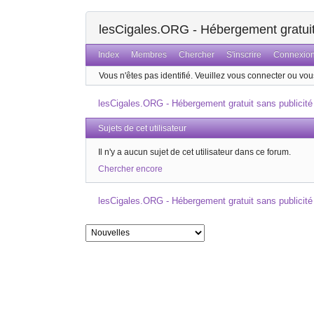
lesCigales.ORG - Hébergement gratuit 
Index
Membres
Chercher
S'inscrire
Connexio
Vous n'êtes pas identifié.
Veuillez vous connecter ou vous
lesCigales.ORG - Hébergement gratuit sans publicité
Sujets de cet utilisateur
Il n'y a aucun sujet de cet utilisateur dans ce forum.
Chercher encore
lesCigales.ORG - Hébergement gratuit sans publicité