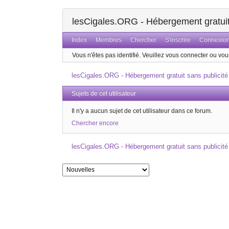
lesCigales.ORG - Hébergement gratuit 
Index
Membres
Chercher
S'inscrire
Connexio
Vous n'êtes pas identifié.
Veuillez vous connecter ou vous
lesCigales.ORG - Hébergement gratuit sans publicité
Sujets de cet utilisateur
Il n'y a aucun sujet de cet utilisateur dans ce forum.
Chercher encore
lesCigales.ORG - Hébergement gratuit sans publicité