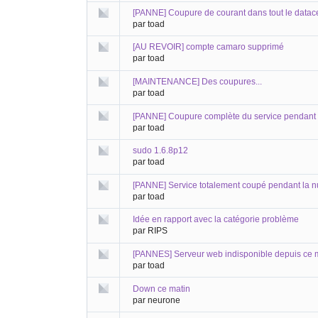
[PANNE] Coupure de courant dans tout le datace
par toad
[AU REVOIR] compte camaro supprimé
par toad
[MAINTENANCE] Des coupures...
par toad
[PANNE] Coupure complète du service pendant 
par toad
sudo 1.6.8p12
par toad
[PANNE] Service totalement coupé pendant la nu
par toad
Idée en rapport avec la catégorie problème
par RIPS
[PANNES] Serveur web indisponible depuis ce 
par toad
Down ce matin
par neurone