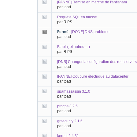
[PANNE] Remise en marche de l'antispam
par toad
Requete SQL en masse
par RIPS
Fermé
:
[DONE] DNS probleme
par toad
Blabla, et autres... :)
par RIPS
[DNS] Changer la configuration des root servers
par toad
[PANNE] Coupure électrique au datacenter
par toad
spamassassin 3.1.0
par toad
procps 3.2.5
par toad
grsecurity 2.1.6
par toad
kernel 2.4.31