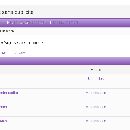
sans publicité
n
Revenir au site principal
Panneau membre
 inscrire.
»
Sujets sans réponse
68
Suivant
Forum
Upgrades
nter (suite)
Maintenance
enter
Maintenance
16h30
Maintenance