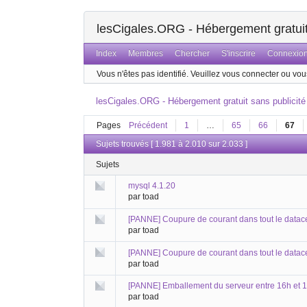
lesCigales.ORG - Hébergement gratuit 
Index
Membres
Chercher
S'inscrire
Connexio
Vous n'êtes pas identifié.
Veuillez vous connecter ou vous
lesCigales.ORG - Hébergement gratuit sans publicité
Pages
Précédent
1
…
65
66
67
Sujets trouvés [ 1.981 à 2.010 sur 2.033 ]
Sujets
mysql 4.1.20
par toad
[PANNE] Coupure de courant dans tout le datace
par toad
[PANNE] Coupure de courant dans tout le datac
par toad
[PANNE] Emballement du serveur entre 16h et 
par toad