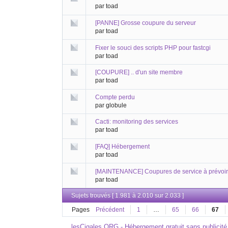
par toad
[PANNE] Grosse coupure du serveur
par toad
Fixer le souci des scripts PHP pour fastcgi
par toad
[COUPURE] .. d'un site membre
par toad
Compte perdu
par globule
Cacti: monitoring des services
par toad
[FAQ] Hébergement
par toad
[MAINTENANCE] Coupures de service à prévoir
par toad
Sujets trouvés [ 1.981 à 2.010 sur 2.033 ]
Pages
Précédent
1
…
65
66
67
lesCigales.ORG - Hébergement gratuit sans publicité