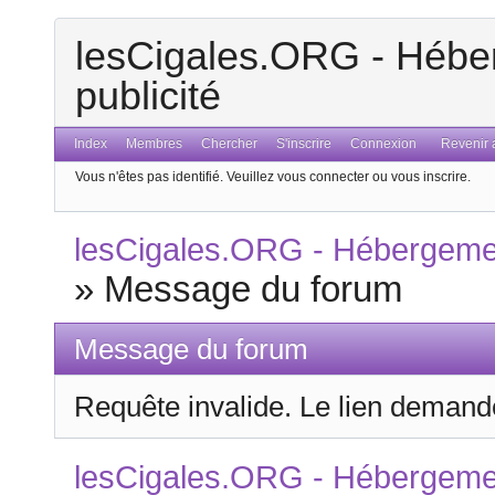
lesCigales.ORG - Héber
publicité
Index
Membres
Chercher
S'inscrire
Connexion
Revenir a
Vous n'êtes pas identifié.
Veuillez vous connecter ou vous inscrire.
lesCigales.ORG - Hébergement
»
Message du forum
Message du forum
Requête invalide. Le lien demandé
lesCigales.ORG - Hébergement