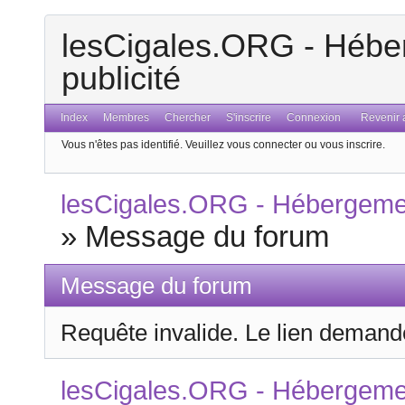
lesCigales.ORG - Héber
publicité
Index
Membres
Chercher
S'inscrire
Connexion
Revenir a
Vous n'êtes pas identifié.
Veuillez vous connecter ou vous inscrire.
lesCigales.ORG - Hébergement
»
Message du forum
Message du forum
Requête invalide. Le lien demandé
lesCigales.ORG - Hébergement