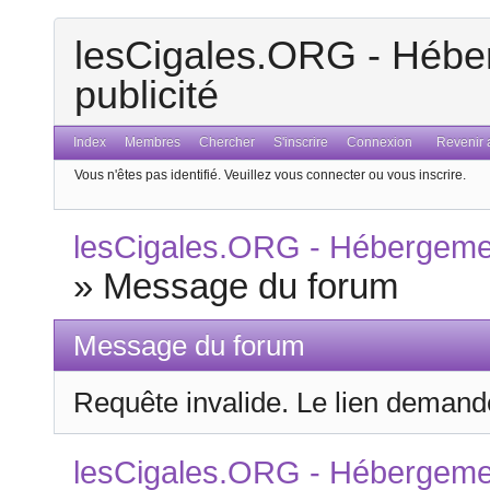
lesCigales.ORG - Héber
publicité
Index
Membres
Chercher
S'inscrire
Connexion
Revenir a
Vous n'êtes pas identifié.
Veuillez vous connecter ou vous inscrire.
lesCigales.ORG - Hébergement
»
Message du forum
Message du forum
Requête invalide. Le lien demandé
lesCigales.ORG - Hébergement