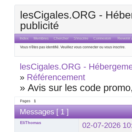
lesCigales.ORG - Héber
publicité
Index
Membres
Chercher
S'inscrire
Connexion
Revenir a
Vous n'êtes pas identifié.
Veuillez vous connecter ou vous inscrire.
lesCigales.ORG - Hébergement
»
Référencement
»
Avis sur les code promo,
Pages
1
Messages [ 1 ]
EliThomas
02-07-2026 10