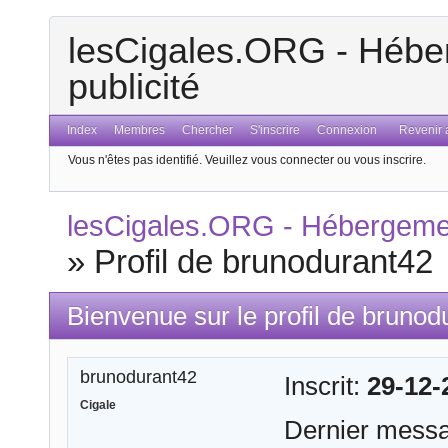
lesCigales.ORG - Héber
publicité
Index
Membres
Chercher
S'inscrire
Connexion
Revenir a
Vous n'êtes pas identifié.
Veuillez vous connecter ou vous inscrire.
lesCigales.ORG - Hébergement
»
Profil de brunodurant42
Bienvenue sur le profil de brunod
brunodurant42
Inscrit:
29-12-
Cigale
Dernier mess