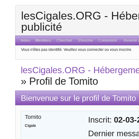
lesCigales.ORG - Héber
publicité
Index
Membres
Chercher
S'inscrire
Connexion
Revenir a
Vous n'êtes pas identifié.
Veuillez vous connecter ou vous inscrire.
lesCigales.ORG - Hébergement
»
Profil de Tomito
Bienvenue sur le profil de Tomito
Tomito
Inscrit:
02-03-
Cigale
Dernier mess