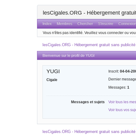
lesCigales.ORG - Hébergement gratuit 
Index
Membres
Chercher
S'inscrire
Connexio
Vous n'êtes pas identifié.
Veuillez vous connecter ou vous
lesCigales.ORG - Hébergement gratuit sans publicité
Bienvenue sur le profil de YUGI
YUGI
Inscrit:
04-04-20
Dernier messag
Cigale
Messages:
1
Messages et sujets
Voir tous les m
Voir tous vos su
lesCigales.ORG - Hébergement gratuit sans publicité