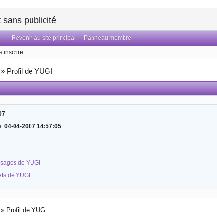
sans publicité
n
Revenir au site principal
Panneau membre
 inscrire.
»
Profil de YUGI
07
e:
04-04-2007 14:57:05
essages de YUGI
jets de YUGI
»
Profil de YUGI