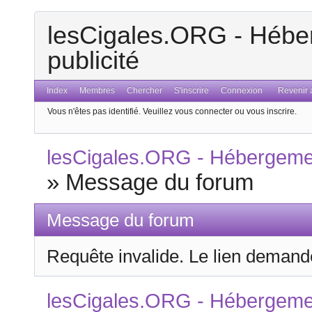
lesCigales.ORG - Héber
publicité
Index
Membres
Chercher
S'inscrire
Connexion
Revenir a
Vous n'êtes pas identifié.
Veuillez vous connecter ou vous inscrire.
lesCigales.ORG - Hébergement
»
Message du forum
Message du forum
Requête invalide. Le lien demandé
lesCigales.ORG - Hébergement