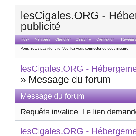
lesCigales.ORG - Héber
publicité
Index
Membres
Chercher
S'inscrire
Connexion
Revenir a
Vous n'êtes pas identifié.
Veuillez vous connecter ou vous inscrire.
lesCigales.ORG - Hébergement
»
Message du forum
Message du forum
Requête invalide. Le lien demandé
lesCigales.ORG - Hébergement