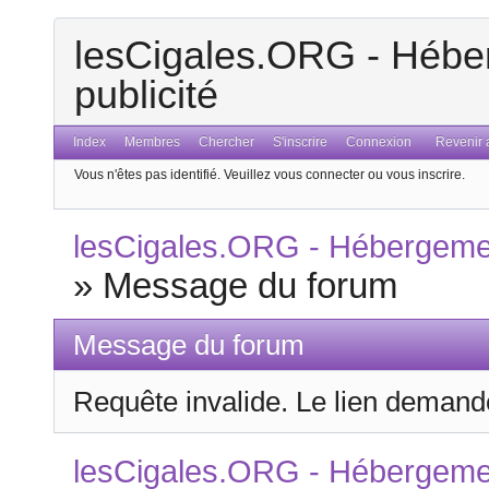
lesCigales.ORG - Héber
publicité
Index
Membres
Chercher
S'inscrire
Connexion
Revenir a
Vous n'êtes pas identifié.
Veuillez vous connecter ou vous inscrire.
lesCigales.ORG - Hébergement
»
Message du forum
Message du forum
Requête invalide. Le lien demandé
lesCigales.ORG - Hébergement