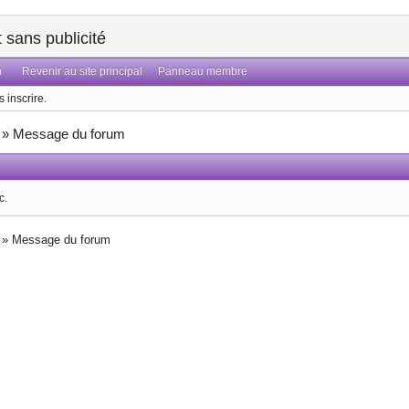
sans publicité
n
Revenir au site principal
Panneau membre
 inscrire.
»
Message du forum
c.
»
Message du forum