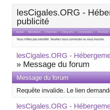
lesCigales.ORG - Héber
publicité
Index
Membres
Chercher
S'inscrire
Connexion
Revenir a
Vous n'êtes pas identifié.
Veuillez vous connecter ou vous inscrire.
lesCigales.ORG - Hébergement
»
Message du forum
Message du forum
Requête invalide. Le lien demandé
lesCigales.ORG - Hébergement