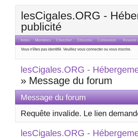
lesCigales.ORG - Héber
publicité
Index
Membres
Chercher
S'inscrire
Connexion
Revenir a
Vous n'êtes pas identifié.
Veuillez vous connecter ou vous inscrire.
lesCigales.ORG - Hébergement
»
Message du forum
Message du forum
Requête invalide. Le lien demandé
lesCigales.ORG - Hébergement