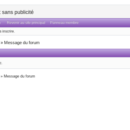
sans publicité
n
Revenir au site principal
Panneau membre
 inscrire.
»
Message du forum
c.
»
Message du forum