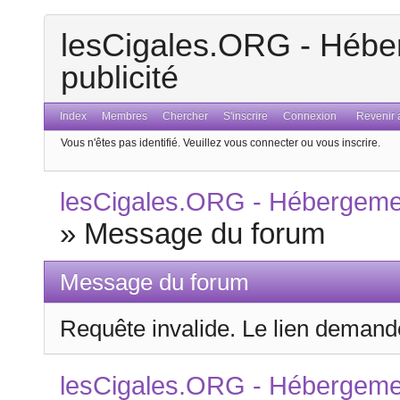
lesCigales.ORG - Héber
publicité
Index
Membres
Chercher
S'inscrire
Connexion
Revenir a
Vous n'êtes pas identifié.
Veuillez vous connecter ou vous inscrire.
lesCigales.ORG - Hébergement
»
Message du forum
Message du forum
Requête invalide. Le lien demandé
lesCigales.ORG - Hébergement