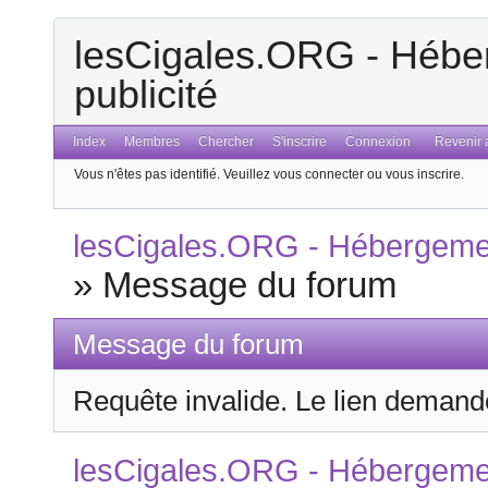
lesCigales.ORG - Héber
publicité
Index
Membres
Chercher
S'inscrire
Connexion
Revenir a
Vous n'êtes pas identifié.
Veuillez vous connecter ou vous inscrire.
lesCigales.ORG - Hébergement
»
Message du forum
Message du forum
Requête invalide. Le lien demandé
lesCigales.ORG - Hébergement