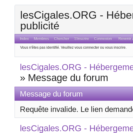
lesCigales.ORG - Héber
publicité
Index
Membres
Chercher
S'inscrire
Connexion
Revenir a
Vous n'êtes pas identifié.
Veuillez vous connecter ou vous inscrire.
lesCigales.ORG - Hébergement
»
Message du forum
Message du forum
Requête invalide. Le lien demandé
lesCigales.ORG - Hébergement