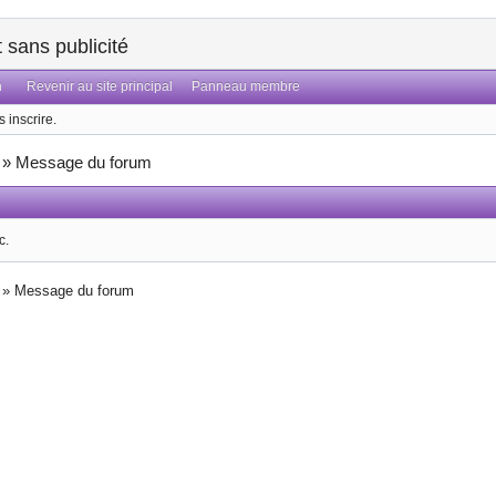
sans publicité
n
Revenir au site principal
Panneau membre
 inscrire.
»
Message du forum
c.
»
Message du forum