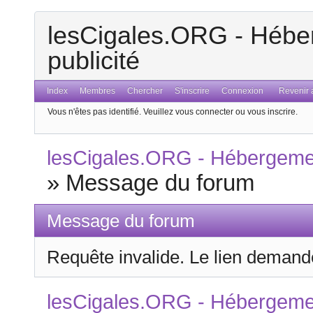
lesCigales.ORG - Héber
publicité
Index
Membres
Chercher
S'inscrire
Connexion
Revenir a
Vous n'êtes pas identifié.
Veuillez vous connecter ou vous inscrire.
lesCigales.ORG - Hébergement
»
Message du forum
Message du forum
Requête invalide. Le lien demandé
lesCigales.ORG - Hébergement