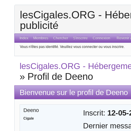
lesCigales.ORG - Héber
publicité
Index
Membres
Chercher
S'inscrire
Connexion
Revenir a
Vous n'êtes pas identifié.
Veuillez vous connecter ou vous inscrire.
lesCigales.ORG - Hébergement
»
Profil de Deeno
Bienvenue sur le profil de Deeno
Deeno
Inscrit:
12-05-
Cigale
Dernier mess