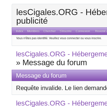
lesCigales.ORG - Héber
publicité
Index
Membres
Chercher
S'inscrire
Connexion
Revenir a
Vous n'êtes pas identifié.
Veuillez vous connecter ou vous inscrire.
lesCigales.ORG - Hébergement
»
Message du forum
Message du forum
Requête invalide. Le lien demandé
lesCigales.ORG - Hébergement