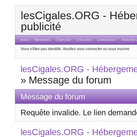
lesCigales.ORG - Héber
publicité
Index
Membres
Chercher
S'inscrire
Connexion
Revenir a
Vous n'êtes pas identifié.
Veuillez vous connecter ou vous inscrire.
lesCigales.ORG - Hébergement
»
Message du forum
Message du forum
Requête invalide. Le lien demandé
lesCigales.ORG - Hébergement