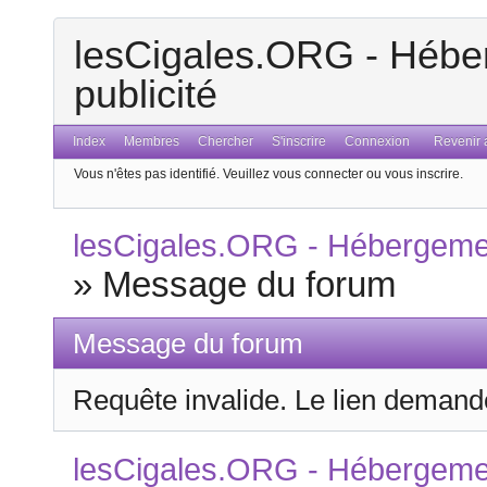
lesCigales.ORG - Héber
publicité
Index
Membres
Chercher
S'inscrire
Connexion
Revenir a
Vous n'êtes pas identifié.
Veuillez vous connecter ou vous inscrire.
lesCigales.ORG - Hébergement
»
Message du forum
Message du forum
Requête invalide. Le lien demandé
lesCigales.ORG - Hébergement