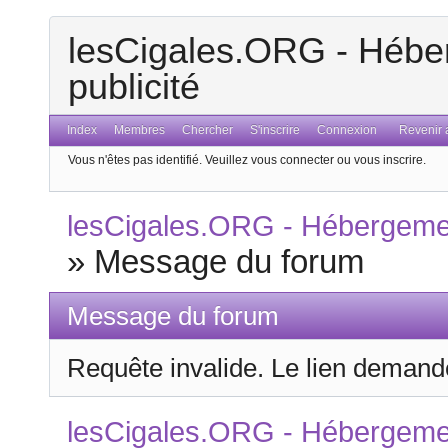
lesCigales.ORG - Héber
publicité
Index
Membres
Chercher
S'inscrire
Connexion
Revenir a
Vous n'êtes pas identifié.
Veuillez vous connecter ou vous inscrire.
lesCigales.ORG - Hébergement
»
Message du forum
Message du forum
Requête invalide. Le lien demandé
lesCigales.ORG - Hébergement