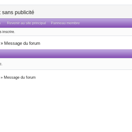
sans publicité
n
Revenir au site principal
Panneau membre
 inscrire.
»
Message du forum
c.
»
Message du forum