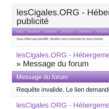
lesCigales.ORG - Héber
publicité
Index
Membres
Chercher
S'inscrire
Connexion
Revenir a
Vous n'êtes pas identifié.
Veuillez vous connecter ou vous inscrire.
lesCigales.ORG - Hébergement
»
Message du forum
Message du forum
Requête invalide. Le lien demandé
lesCigales.ORG - Hébergement