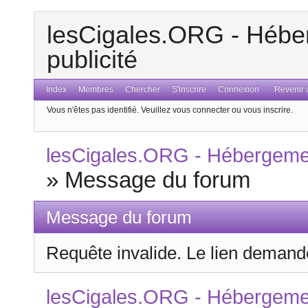
lesCigales.ORG - Héber
publicité
Index
Membres
Chercher
S'inscrire
Connexion
Revenir a
Vous n'êtes pas identifié.
Veuillez vous connecter ou vous inscrire.
lesCigales.ORG - Hébergement
»
Message du forum
Message du forum
Requête invalide. Le lien demandé
lesCigales.ORG - Hébergement