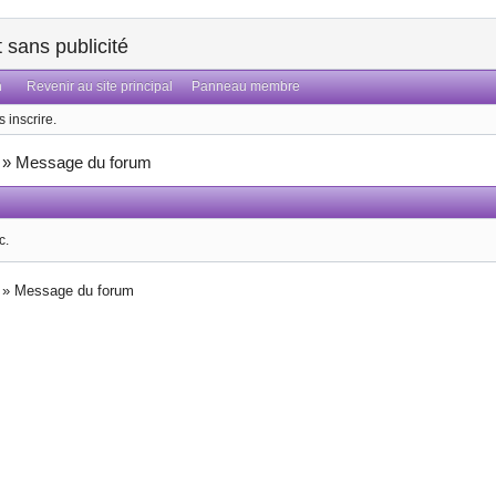
sans publicité
n
Revenir au site principal
Panneau membre
 inscrire.
»
Message du forum
c.
»
Message du forum