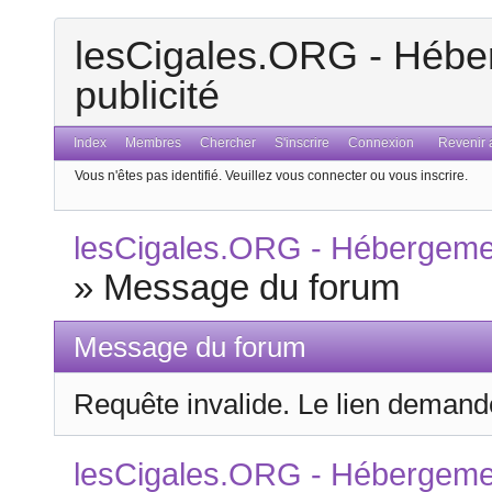
lesCigales.ORG - Héber
publicité
Index
Membres
Chercher
S'inscrire
Connexion
Revenir a
Vous n'êtes pas identifié.
Veuillez vous connecter ou vous inscrire.
lesCigales.ORG - Hébergement
»
Message du forum
Message du forum
Requête invalide. Le lien demandé
lesCigales.ORG - Hébergement