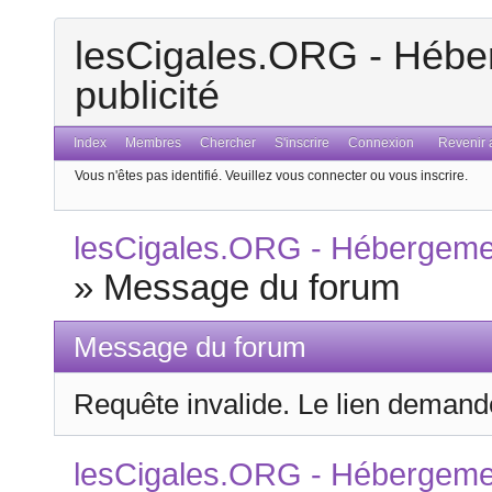
lesCigales.ORG - Héber
publicité
Index
Membres
Chercher
S'inscrire
Connexion
Revenir a
Vous n'êtes pas identifié.
Veuillez vous connecter ou vous inscrire.
lesCigales.ORG - Hébergement
»
Message du forum
Message du forum
Requête invalide. Le lien demandé
lesCigales.ORG - Hébergement