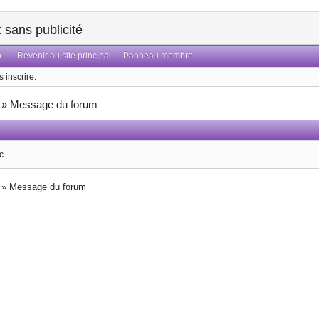
sans publicité
n
Revenir au site principal
Panneau membre
 inscrire.
»
Message du forum
c.
»
Message du forum