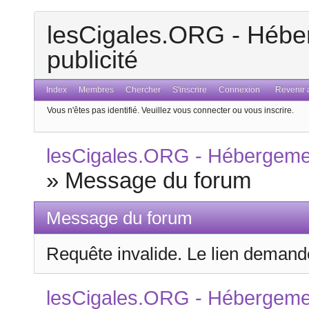
lesCigales.ORG - Héber
publicité
Index
Membres
Chercher
S'inscrire
Connexion
Revenir a
Vous n'êtes pas identifié.
Veuillez vous connecter ou vous inscrire.
lesCigales.ORG - Hébergement
»
Message du forum
Message du forum
Requête invalide. Le lien demandé
lesCigales.ORG - Hébergement